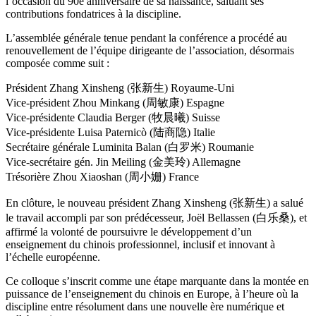
l’occasion du 90e anniversaire de sa naissance, saluant ses
contributions fondatrices à la discipline.
L’assemblée générale tenue pendant la conférence a procédé au
renouvellement de l’équipe dirigeante de l’association, désormais
composée comme suit :
Président Zhang Xinsheng (张新生) Royaume-Uni
Vice-président Zhou Minkang (周敏康) Espagne
Vice-présidente Claudia Berger (牧晨曦) Suisse
Vice-présidente Luisa Paternicò (陆商隐) Italie
Secrétaire générale Luminita Balan (白罗米) Roumanie
Vice-secrétaire gén. Jin Meiling (金美玲) Allemagne
Trésorière Zhou Xiaoshan (周小姗) France
En clôture, le nouveau président Zhang Xinsheng (张新生) a salué
le travail accompli par son prédécesseur, Joël Bellassen (白乐桑), et
affirmé la volonté de poursuivre le développement d’un
enseignement du chinois professionnel, inclusif et innovant à
l’échelle européenne.
Ce colloque s’inscrit comme une étape marquante dans la montée en
puissance de l’enseignement du chinois en Europe, à l’heure où la
discipline entre résolument dans une nouvelle ère numérique et