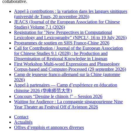
collaborative.
Appel à contributions : la variation dans les langues sinitiques
(université de Tours, 20 novembre 2026)
JEACS (Journal of the European Association for Chinese
Studies) Volume 7.1 (2026)
Registration for "New Perspectives in Computational
Lexicology and Lexicography" (NPCL², 16 to 19 July 2026)
Programmes de soutien en SHS France-Chine 2026
Call for Contribution / Journal of the European Association
for Chinese Studies 9.1 (2028) : he Production and
Dissemination of Regional Knowledge in Lingnan
First Workshop Multi-word Expressions and Phraseology
Corpus-based and Computer-Processed (29 septembre 2026)
Camp de jeunesse franco-allemand sur la Chine (automne
2026)
Appel à partenaires — Camp d’expérience en éducation
chinoise 2026 (华南师范大学)
Concours “Dessine le chinois !” – Session 2026
Waiting for Audience : La compagnie singapourienne Nine
Year Theater au Festival Off d’Avignon 2026
Contact
Actualités
Offres d’emplois et annonces diverses