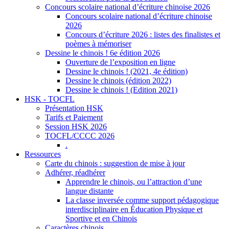
Concours scolaire national d’écriture chinoise 2026
Concours scolaire national d’écriture chinoise
2026
Concours d’écriture 2026 : listes des finalistes et
poèmes à mémoriser
Dessine le chinois ! 6e édition 2026
Ouverture de l’exposition en ligne
Dessine le chinois ! (2021, 4e édition)
Dessine le chinois (édition 2022)
Dessine le chinois ! (Edition 2021)
HSK - TOCFL
Présentation HSK
Tarifs et Paiement
Session HSK 2026
TOCFL/CCCC 2026
.
Ressources
Carte du chinois : suggestion de mise à jour
Adhérer, réadhérer
Apprendre le chinois, ou l’attraction d’une
langue distante
La classe inversée comme support pédagogique
interdisciplinaire en Éducation Physique et
Sportive et en Chinois
Caractères chinois