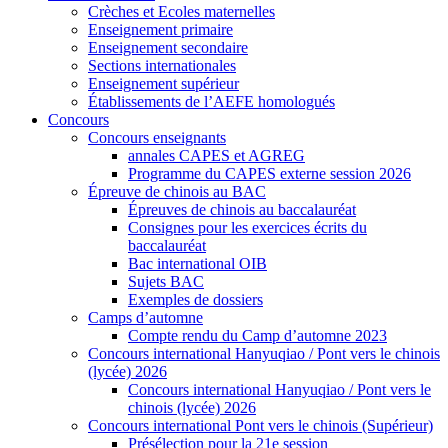
Crèches et Ecoles maternelles
Enseignement primaire
Enseignement secondaire
Sections internationales
Enseignement supérieur
Établissements de l’AEFE homologués
Concours
Concours enseignants
annales CAPES et AGREG
Programme du CAPES externe session 2026
Épreuve de chinois au BAC
Épreuves de chinois au baccalauréat
Consignes pour les exercices écrits du
baccalauréat
Bac international OIB
Sujets BAC
Exemples de dossiers
Camps d’automne
Compte rendu du Camp d’automne 2023
Concours international Hanyuqiao / Pont vers le chinois
(lycée) 2026
Concours international Hanyuqiao / Pont vers le
chinois (lycée) 2026
Concours international Pont vers le chinois (Supérieur)
Présélection pour la 21e session