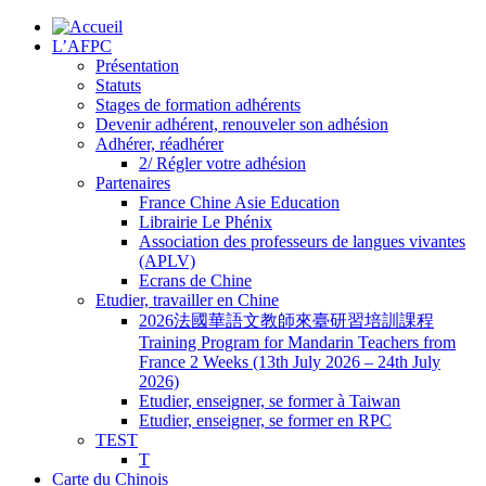
L’AFPC
Présentation
Statuts
Stages de formation adhérents
Devenir adhérent, renouveler son adhésion
Adhérer, réadhérer
2/ Régler votre adhésion
Partenaires
France Chine Asie Education
Librairie Le Phénix
Association des professeurs de langues vivantes
(APLV)
Ecrans de Chine
Etudier, travailler en Chine
2026法國華語文教師來臺研習培訓課程
Training Program for Mandarin Teachers from
France 2 Weeks (13th July 2026 – 24th July
2026)
Etudier, enseigner, se former à Taiwan
Etudier, enseigner, se former en RPC
TEST
T
Carte du Chinois