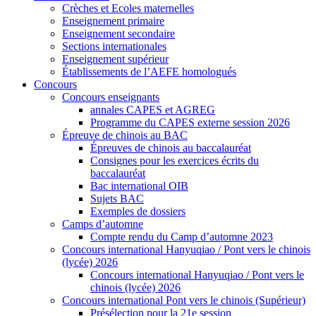
Crèches et Ecoles maternelles
Enseignement primaire
Enseignement secondaire
Sections internationales
Enseignement supérieur
Établissements de l’AEFE homologués
Concours
Concours enseignants
annales CAPES et AGREG
Programme du CAPES externe session 2026
Épreuve de chinois au BAC
Épreuves de chinois au baccalauréat
Consignes pour les exercices écrits du
baccalauréat
Bac international OIB
Sujets BAC
Exemples de dossiers
Camps d’automne
Compte rendu du Camp d’automne 2023
Concours international Hanyuqiao / Pont vers le chinois
(lycée) 2026
Concours international Hanyuqiao / Pont vers le
chinois (lycée) 2026
Concours international Pont vers le chinois (Supérieur)
Présélection pour la 21e session