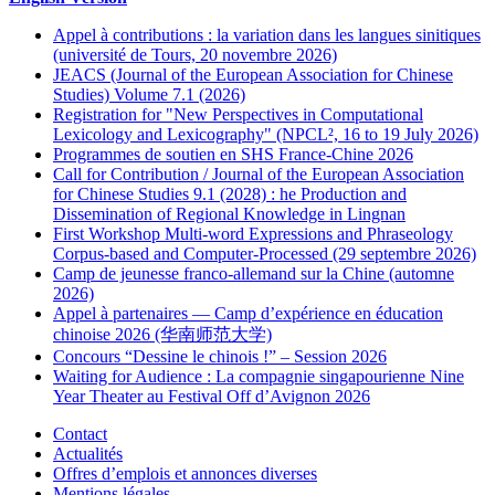
Appel à contributions : la variation dans les langues sinitiques
(université de Tours, 20 novembre 2026)
JEACS (Journal of the European Association for Chinese
Studies) Volume 7.1 (2026)
Registration for "New Perspectives in Computational
Lexicology and Lexicography" (NPCL², 16 to 19 July 2026)
Programmes de soutien en SHS France-Chine 2026
Call for Contribution / Journal of the European Association
for Chinese Studies 9.1 (2028) : he Production and
Dissemination of Regional Knowledge in Lingnan
First Workshop Multi-word Expressions and Phraseology
Corpus-based and Computer-Processed (29 septembre 2026)
Camp de jeunesse franco-allemand sur la Chine (automne
2026)
Appel à partenaires — Camp d’expérience en éducation
chinoise 2026 (华南师范大学)
Concours “Dessine le chinois !” – Session 2026
Waiting for Audience : La compagnie singapourienne Nine
Year Theater au Festival Off d’Avignon 2026
Contact
Actualités
Offres d’emplois et annonces diverses
Mentions légales