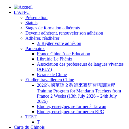
L’AFPC
Présentation
Statuts
Stages de formation adhérents
Devenir adhérent, renouveler son adhésion
Adhérer, réadhérer
2/ Régler votre adhésion
Partenaires
France Chine Asie Education
Librairie Le Phénix
Association des professeurs de langues vivantes
(APLV)
Ecrans de Chine
Etudier, travailler en Chine
2026法國華語文教師來臺研習培訓課程
Training Program for Mandarin Teachers from
France 2 Weeks (13th July 2026 – 24th July
2026)
Etudier, enseigner, se former à Taiwan
Etudier, enseigner, se former en RPC
TEST
T
Carte du Chinois