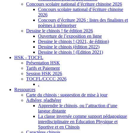
Concours scolaire national d’écriture chinoise 2026
Concours scolaire national d’écriture chinoise
2026
Concours d’écriture 2026 : listes des finalistes et
poèmes à mémoriser
Dessine le chinois ! 6e édition 2026
Ouverture de l’exposition en ligne
Dessine le chinois ! (2021, 4e édition)
Dessine le chinois (édition 2022)
Dessine le chinois ! (Edition 2021)
HSK - TOCFL
Présentation HSK
Tarifs et Paiement
Session HSK 2026
TOCFL/CCCC 2026
.
Ressources
Carte du chinois : suggestion de mise à jour
Adhérer, réadhérer
Apprendre le chinois, ou l’attraction d’une
langue distante
La classe inversée comme support pédagogique
interdisciplinaire en Éducation Physique et
Sportive et en Chinois
Caractères chinois