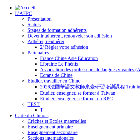
L’AFPC
Présentation
Statuts
Stages de formation adhérents
Devenir adhérent, renouveler son adhésion
Adhérer, réadhérer
2/ Régler votre adhésion
Partenaires
France Chine Asie Education
Librairie Le Phénix
Association des professeurs de langues vivantes 
Ecrans de Chine
Etudier, travailler en Chine
2026法國華語文教師來臺研習培訓課程 Training Program for
Etudier, enseigner, se former à Taiwan
Etudier, enseigner, se former en RPC
TEST
T
Carte du Chinois
Crèches et Ecoles maternelles
Enseignement primaire
Enseignement secondaire
Sections internationales