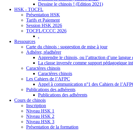
Dessine le chinois ! (Edition 2021)
HSK - TOCFL
Présentation HSK
Tarifs et Paiement
Session HSK 2026
TOCFL/CCCC 2026
.
Ressources
Carte du chinois : suggestion de mise à jour
Adhérer, réadhérer
Apprendre le chinois, ou l’attraction d’une langue 
La classe inversée comme support pédagogique inte
Caractères chinois
Caractères chinois
Les Cahiers de l’AFPC
Appel à communication n°1 des Cahiers de l’AF
Publications des adhérents
Publications des adhérents
Cours de chinois
Inscription
Niveau HSK 1
Niveau HSK 2
Niveau HSK 3
Présentation de la formation