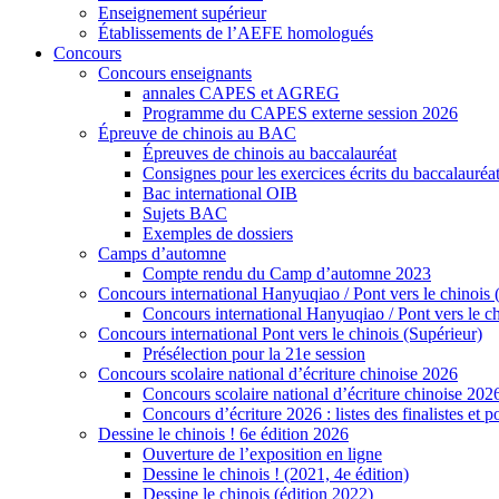
Enseignement supérieur
Établissements de l’AEFE homologués
Concours
Concours enseignants
annales CAPES et AGREG
Programme du CAPES externe session 2026
Épreuve de chinois au BAC
Épreuves de chinois au baccalauréat
Consignes pour les exercices écrits du baccalauréa
Bac international OIB
Sujets BAC
Exemples de dossiers
Camps d’automne
Compte rendu du Camp d’automne 2023
Concours international Hanyuqiao / Pont vers le chinois 
Concours international Hanyuqiao / Pont vers le ch
Concours international Pont vers le chinois (Supérieur)
Présélection pour la 21e session
Concours scolaire national d’écriture chinoise 2026
Concours scolaire national d’écriture chinoise 202
Concours d’écriture 2026 : listes des finalistes et
Dessine le chinois ! 6e édition 2026
Ouverture de l’exposition en ligne
Dessine le chinois ! (2021, 4e édition)
Dessine le chinois (édition 2022)