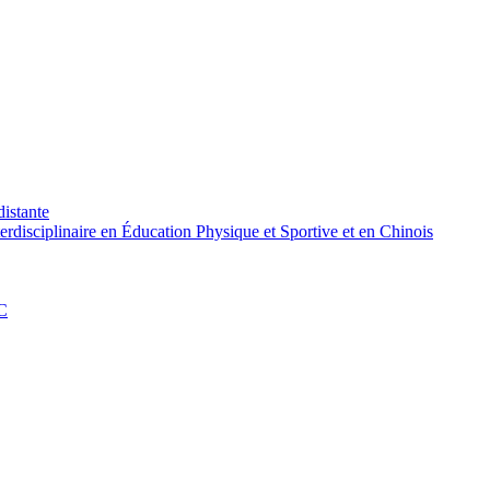
distante
rdisciplinaire en Éducation Physique et Sportive et en Chinois
PC