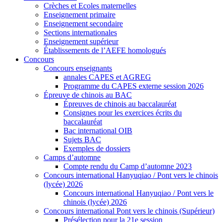
Crèches et Ecoles maternelles
Enseignement primaire
Enseignement secondaire
Sections internationales
Enseignement supérieur
Établissements de l’AEFE homologués
Concours
Concours enseignants
annales CAPES et AGREG
Programme du CAPES externe session 2026
Épreuve de chinois au BAC
Épreuves de chinois au baccalauréat
Consignes pour les exercices écrits du
baccalauréat
Bac international OIB
Sujets BAC
Exemples de dossiers
Camps d’automne
Compte rendu du Camp d’automne 2023
Concours international Hanyuqiao / Pont vers le chinois
(lycée) 2026
Concours international Hanyuqiao / Pont vers le
chinois (lycée) 2026
Concours international Pont vers le chinois (Supérieur)
Présélection pour la 21e session