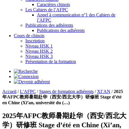
Caractères chinois
Les Cahiers de l’AFPC
Appel à communication n°1 des Cahiers de
l’AFPC
Publications des adhérents
Publications des adhérents
Cours de chinois
Inscription
Niveau HSK 1
Niveau HSK 2
Niveau HSK 3
Présentation de la formation
Accueil
/
L’AFPC
/
Stages de formation adhérents
/
XI’AN
/
2025
年AFPC教师暑期赴华（西安/西北大学）研修班 Stage d’été
en Chine (Xi’an, université du (…)
2025年AFPC教师暑期赴华（西安/西北大
学）研修班 Stage d’été en Chine (Xi’an,