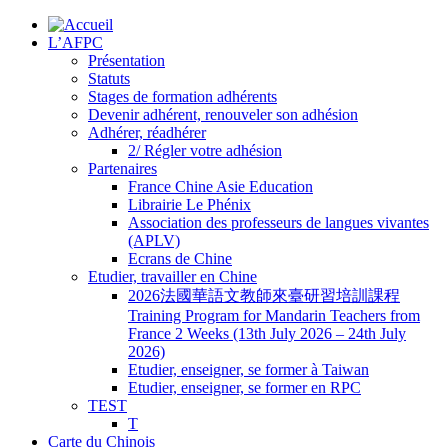
L’AFPC
Présentation
Statuts
Stages de formation adhérents
Devenir adhérent, renouveler son adhésion
Adhérer, réadhérer
2/ Régler votre adhésion
Partenaires
France Chine Asie Education
Librairie Le Phénix
Association des professeurs de langues vivantes
(APLV)
Ecrans de Chine
Etudier, travailler en Chine
2026法國華語文教師來臺研習培訓課程
Training Program for Mandarin Teachers from
France 2 Weeks (13th July 2026 – 24th July
2026)
Etudier, enseigner, se former à Taiwan
Etudier, enseigner, se former en RPC
TEST
T
Carte du Chinois