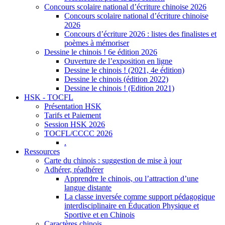
Concours scolaire national d’écriture chinoise 2026
Concours scolaire national d’écriture chinoise
2026
Concours d’écriture 2026 : listes des finalistes et
poèmes à mémoriser
Dessine le chinois ! 6e édition 2026
Ouverture de l’exposition en ligne
Dessine le chinois ! (2021, 4e édition)
Dessine le chinois (édition 2022)
Dessine le chinois ! (Edition 2021)
HSK - TOCFL
Présentation HSK
Tarifs et Paiement
Session HSK 2026
TOCFL/CCCC 2026
.
Ressources
Carte du chinois : suggestion de mise à jour
Adhérer, réadhérer
Apprendre le chinois, ou l’attraction d’une
langue distante
La classe inversée comme support pédagogique
interdisciplinaire en Éducation Physique et
Sportive et en Chinois
Caractères chinois