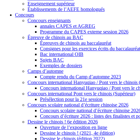
Enseignement supérieur
Établissements de l’AEFE homologués
Concours
Concours enseignants
annales CAPES et AGREG
Programme du CAPES externe session 2026
Épreuve de chinois au BAC
Épreuves de chinois au baccalauréat
Consignes pour les exercices écrits du baccalauréa
Bac international OIB
Sujets BAC
Exemples de dossiers
Camps d’automne
Compte rendu du Camp d’automne 2023
Concours international Hanyuqiao / Pont vers le chinois 
Concours international Hanyuqiao / Pont vers le ch
Concours international Pont vers le chinois (Supérieur)
Présélection pour la 21e session
Concours scolaire national d’écriture chinoise 2026
Concours scolaire national d’écriture chinoise 202
Concours d’écriture 2026 : listes des finalistes et
Dessine le chinois ! 6e édition 2026
Ouverture de l’exposition en ligne
Dessine le chinois ! (2021, 4e édition)
Dessine le chinois (édition 2022)