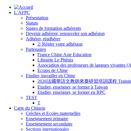
L’AFPC
Présentation
Statuts
Stages de formation adhérents
Devenir adhérent, renouveler son adhésion
Adhérer, réadhérer
2/ Régler votre adhésion
Partenaires
France Chine Asie Education
Librairie Le Phénix
Association des professeurs de langues vivantes 
Ecrans de Chine
Etudier, travailler en Chine
2026法國華語文教師來臺研習培訓課程 Training Program for
Etudier, enseigner, se former à Taiwan
Etudier, enseigner, se former en RPC
TEST
T
Carte du Chinois
Crèches et Ecoles maternelles
Enseignement primaire
Enseignement secondaire
Sections internationales