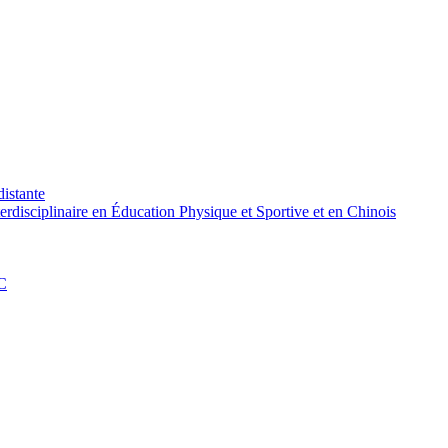
distante
rdisciplinaire en Éducation Physique et Sportive et en Chinois
PC