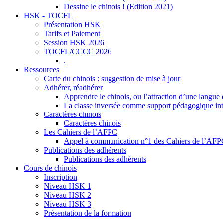
Dessine le chinois ! (Edition 2021)
HSK - TOCFL
Présentation HSK
Tarifs et Paiement
Session HSK 2026
TOCFL/CCCC 2026
.
Ressources
Carte du chinois : suggestion de mise à jour
Adhérer, réadhérer
Apprendre le chinois, ou l’attraction d’une langue 
La classe inversée comme support pédagogique inte
Caractères chinois
Caractères chinois
Les Cahiers de l’AFPC
Appel à communication n°1 des Cahiers de l’AF
Publications des adhérents
Publications des adhérents
Cours de chinois
Inscription
Niveau HSK 1
Niveau HSK 2
Niveau HSK 3
Présentation de la formation