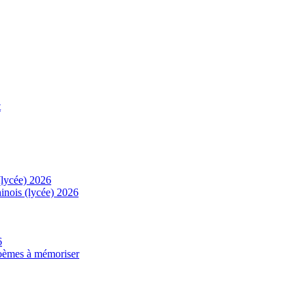
t
(lycée) 2026
inois (lycée) 2026
6
 poèmes à mémoriser