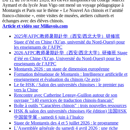
Aymard et du lycée Jean Vigo ont mené un voyage pédagogique à
Montargis et Paris sur le thème « Le Nouvel An chinois et l’amitié
franco-chinoise », entre visites de musées, ateliers culturels et
échanges avec des élèves chinois.
Article et vidéo sur Millavois.com
2025年AFPC教师暑期赴华（西安/西北大学）研修班
Stage d’été en Chine (Xi’an, université du Nord-Ouest) pour
les enseignants de l’AFPC
2026 AFPC教师暑期赴华（西安/西北大学）研修班 Stage
d’été en Chine (Xi’an, Université du Nord-Ouest) pour les
enseignants de l’AFPC
Montargis 2026 : un stage de dimension européenne
Formation thématique de Montargis : Intelligence artificielle et
enseignement et évaluation du chinois (2e avis)
Le 6e HSK / Salon des universités chinoises : le premier pas
vers la Chine
Rencontre avec Catherine Legeay-Guillon autour de son
ouvrage "140 exercices de traduction chinois-français"
Boîte à outils "Caractères chinois" : trois nouvelles ressources
HSK & salon des universités chinoises (6e édition) 法国HSK
中国留学展 - samedi 6 juin à l’Inalco
Stage de Montargis des 4 et 5 juillet 2026 : le programme
L’Assemblée générale du samedi 4 avril 2026 : une riche