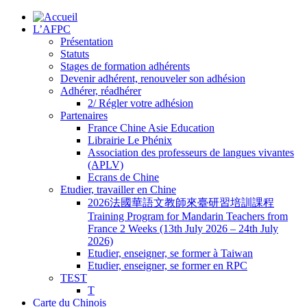
L’AFPC
Présentation
Statuts
Stages de formation adhérents
Devenir adhérent, renouveler son adhésion
Adhérer, réadhérer
2/ Régler votre adhésion
Partenaires
France Chine Asie Education
Librairie Le Phénix
Association des professeurs de langues vivantes
(APLV)
Ecrans de Chine
Etudier, travailler en Chine
2026法國華語文教師來臺研習培訓課程
Training Program for Mandarin Teachers from
France 2 Weeks (13th July 2026 – 24th July
2026)
Etudier, enseigner, se former à Taiwan
Etudier, enseigner, se former en RPC
TEST
T
Carte du Chinois