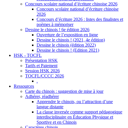
Concours scolaire national d’écriture chinoise 2026
Concours scolaire national d’écriture chinoise
2026
Concours d’écriture 2026 : listes des finalistes et
poèmes à mémoriser
Dessine le chinois ! 6e édition 2026
Ouverture de l’exposition en ligne
Dessine le chinois ! (2021, 4e édition)
Dessine le chinois (édition 2022)
Dessine le chinois ! (Edition 2021)
HSK - TOCFL
Présentation HSK
Tarifs et Paiement
Session HSK 2026
TOCFL/CCCC 2026
.
Ressources
Carte du chinois : suggestion de mise à jour
Adhérer, réadhérer
Apprendre le chinois, ou l’attraction d’une
langue distante
La classe inversée comme support pédagogique
interdisciplinaire en Éducation Physique et
Sportive et en Chinois
Caractères chinois