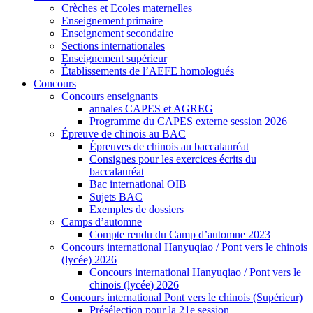
Crèches et Ecoles maternelles
Enseignement primaire
Enseignement secondaire
Sections internationales
Enseignement supérieur
Établissements de l’AEFE homologués
Concours
Concours enseignants
annales CAPES et AGREG
Programme du CAPES externe session 2026
Épreuve de chinois au BAC
Épreuves de chinois au baccalauréat
Consignes pour les exercices écrits du
baccalauréat
Bac international OIB
Sujets BAC
Exemples de dossiers
Camps d’automne
Compte rendu du Camp d’automne 2023
Concours international Hanyuqiao / Pont vers le chinois
(lycée) 2026
Concours international Hanyuqiao / Pont vers le
chinois (lycée) 2026
Concours international Pont vers le chinois (Supérieur)
Présélection pour la 21e session