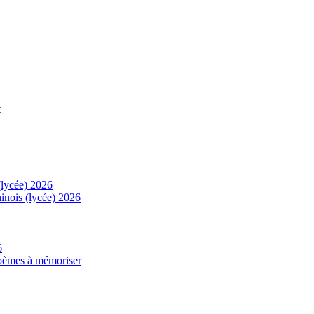
t
(lycée) 2026
inois (lycée) 2026
6
 poèmes à mémoriser