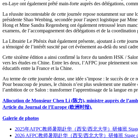
en-Laye ont également prêté main-forte auprès des délégations, comme i
La réussite incontestable de cette journée repose notamment sur une lo
présidente Shao Wenbing, secondée pour l’aspect logistique par Mm
Hong et Mme Sandra Regensberg ont également retroussé leurs manches p
examens, de l’accompagnement des délégations et de la coordination g
La Librairie Le Phénix était également présente, ajoutant à cette jou
a témoigné de l’intérêt suscité par cet événement au-delà du seul cadre 
Cette sixième édition a ainsi confirmé la force du tandem HSK / Salon 
vers les études en Chine. Entre les deux, l’AFPC joue pleinement son r
éducatifs entre la France et la Chine.
Au terme de cette journée dense, une idée s’impose : le succès de ce re
Pour beaucoup de jeunes, le chinois n’est plus seulement une matière é
l’ambition de ce Salon : transformer l’apprentissage de la langue en pr
Allocution de Monsieur Chen Li (陈力), ministre auprès de l’am
Article du Journal de l’Europe (欧洲时报).
Galerie de photos
2025年AFPC教师暑期赴华（西安/西北大学）研修班 Stage d’été en Chine 
2026 AFPC教师暑期赴华（西安/西北大学）研修班 Stage d’été en Chine 