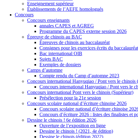
Enseignement supérieur
Établissements de l’AEFE homologués
Concours
Concours enseignants
annales CAPES et AGREG
Programme du CAPES externe session 2026
Épreuve de chinois au BAC
Épreuves de chinois au baccalauréat
Consignes pour les exercices écrits du baccalauréa
Bac international OIB
Sujets BAC
Exemples de dossiers
Camps d’automne
Compte rendu du Camp d’automne 2023
Concours international Hanyuqiao / Pont vers le chinois 
Concours international Hanyuqiao / Pont vers le ch
Concours international Pont vers le chinois (Supérieur)
Présélection pour la 21e session
Concours scolaire national d’écriture chinoise 2026
Concours scolaire national d’écriture chinoise 202
Concours d’écriture 2026 : listes des finalistes et
Dessine le chinois ! 6e édition 2026
Ouverture de l’exposition en ligne
Dessine le chinois ! (2021, 4e édition)
Dessine le chinois (édition 2022)