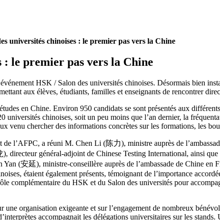
s universités chinoises : le premier pas vers la Chine
 : le premier pas vers la Chine
e événement HSK / Salon des universités chinoises. Désormais bien inst
tant aux élèves, étudiants, familles et enseignants de rencontrer direc
s études en Chine. Environ 950 candidats se sont présentés aux différent
universités chinoises, soit un peu moins que l’an dernier, la fréquentati
eux venu chercher des informations concrètes sur les formations, les bour
t de l’AFPC, a réuni M. Chen Li (陈力), ministre auprès de l’ambassade
 directeur général-adjoint de Chinese Testing International, ainsi q
An Yan (安延), ministre-conseillère auprès de l’ambassade de Chine en Fr
inoises, étaient également présents, témoignant de l’importance accordé
 rôle complémentaire du HSK et du Salon des universités pour accompagn
sur une organisation exigeante et sur l’engagement de nombreux bénévol
nterprètes accompagnait les délégations universitaires sur les stands.