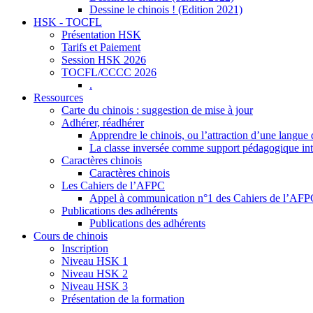
Dessine le chinois ! (Edition 2021)
HSK - TOCFL
Présentation HSK
Tarifs et Paiement
Session HSK 2026
TOCFL/CCCC 2026
.
Ressources
Carte du chinois : suggestion de mise à jour
Adhérer, réadhérer
Apprendre le chinois, ou l’attraction d’une langue 
La classe inversée comme support pédagogique inte
Caractères chinois
Caractères chinois
Les Cahiers de l’AFPC
Appel à communication n°1 des Cahiers de l’AF
Publications des adhérents
Publications des adhérents
Cours de chinois
Inscription
Niveau HSK 1
Niveau HSK 2
Niveau HSK 3
Présentation de la formation