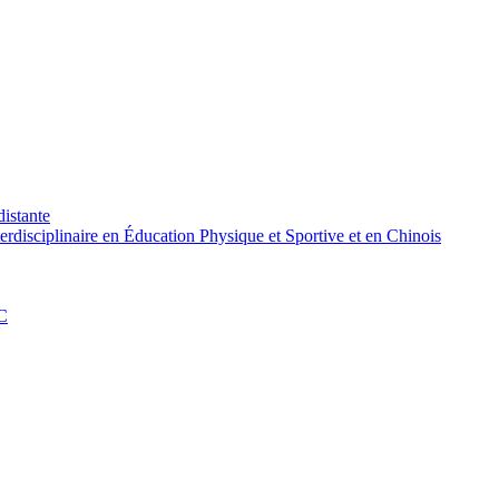
distante
rdisciplinaire en Éducation Physique et Sportive et en Chinois
PC