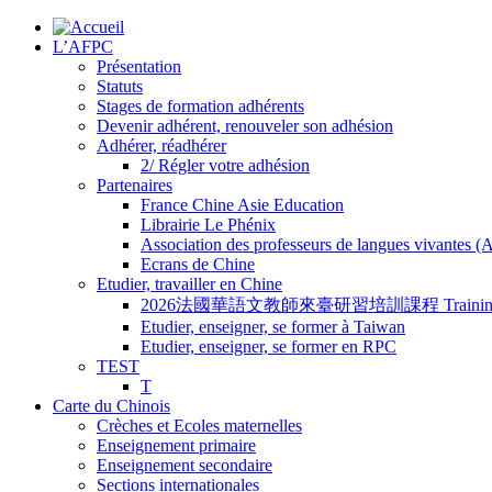
L’AFPC
Présentation
Statuts
Stages de formation adhérents
Devenir adhérent, renouveler son adhésion
Adhérer, réadhérer
2/ Régler votre adhésion
Partenaires
France Chine Asie Education
Librairie Le Phénix
Association des professeurs de langues vivantes 
Ecrans de Chine
Etudier, travailler en Chine
2026法國華語文教師來臺研習培訓課程 Training Program for
Etudier, enseigner, se former à Taiwan
Etudier, enseigner, se former en RPC
TEST
T
Carte du Chinois
Crèches et Ecoles maternelles
Enseignement primaire
Enseignement secondaire
Sections internationales