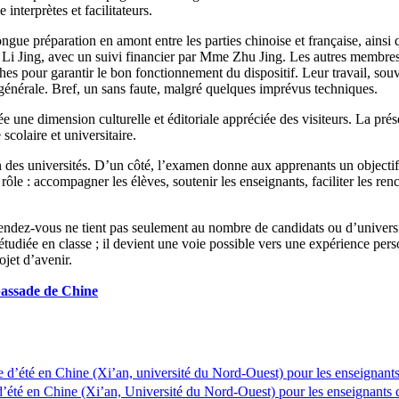
nterprètes et facilitateurs.
ngue préparation en amont entre les parties chinoise et française, ainsi
e Li Jing, avec un suivi financier par Mme Zhu Jing. Les autres memb
our garantir le bon fonctionnement du dispositif. Leur travail, souven
énérale. Bref, un sans faute, malgré quelques imprévus techniques.
rnée une dimension culturelle et éditoriale appréciée des visiteurs. La
scolaire et universitaire.
des universités. D’un côté, l’examen donne aux apprenants un objectif c
ôle : accompagner les élèves, soutenir les enseignants, faciliter les re
ndez-vous ne tient pas seulement au nombre de candidats ou d’universités
tudiée en classe ; il devient une voie possible vers une expérience pers
ojet d’avenir.
bassade de Chine
(Xi’an, université du Nord-Ouest) pour les enseignants
(Xi’an, Université du Nord-Ouest) pour les enseignants 