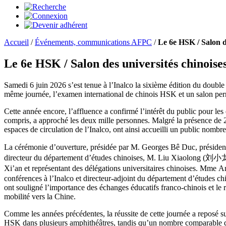
Accueil
/
Événements, communications AFPC
/
Le 6e HSK / Salon de
Le 6e HSK / Salon des universités chinoises
Samedi 6 juin 2026 s’est tenue à l’Inalco la sixième édition du doubl
même journée, l’examen international de chinois HSK et un salon permet
Cette année encore, l’affluence a confirmé l’intérêt du public pour le
compris, a approché les deux mille personnes. Malgré la présence de 20 
espaces de circulation de l’Inalco, ont ainsi accueilli un public nombr
La cérémonie d’ouverture, présidée par M. Georges Bê Duc, présiden
directeur du département d’études chinoises, M. Liu Xiaolong (刘小龙),
Xi’an et représentant des délégations universitaires chinoises. Mme 
conférences à l’Inalco et directeur-adjoint du département d’études ch
ont souligné l’importance des échanges éducatifs franco-chinois et le
mobilité vers la Chine.
Comme les années précédentes, la réussite de cette journée a reposé 
HSK dans plusieurs amphithéâtres, tandis qu’un nombre comparable d’i