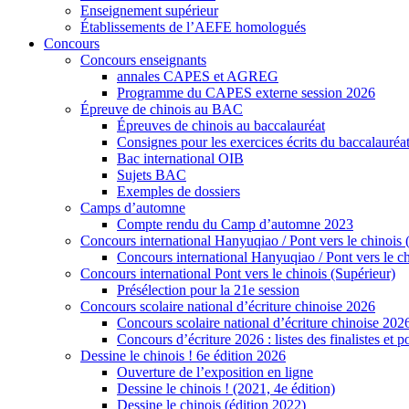
Enseignement supérieur
Établissements de l’AEFE homologués
Concours
Concours enseignants
annales CAPES et AGREG
Programme du CAPES externe session 2026
Épreuve de chinois au BAC
Épreuves de chinois au baccalauréat
Consignes pour les exercices écrits du baccalauréa
Bac international OIB
Sujets BAC
Exemples de dossiers
Camps d’automne
Compte rendu du Camp d’automne 2023
Concours international Hanyuqiao / Pont vers le chinois 
Concours international Hanyuqiao / Pont vers le ch
Concours international Pont vers le chinois (Supérieur)
Présélection pour la 21e session
Concours scolaire national d’écriture chinoise 2026
Concours scolaire national d’écriture chinoise 202
Concours d’écriture 2026 : listes des finalistes et
Dessine le chinois ! 6e édition 2026
Ouverture de l’exposition en ligne
Dessine le chinois ! (2021, 4e édition)
Dessine le chinois (édition 2022)