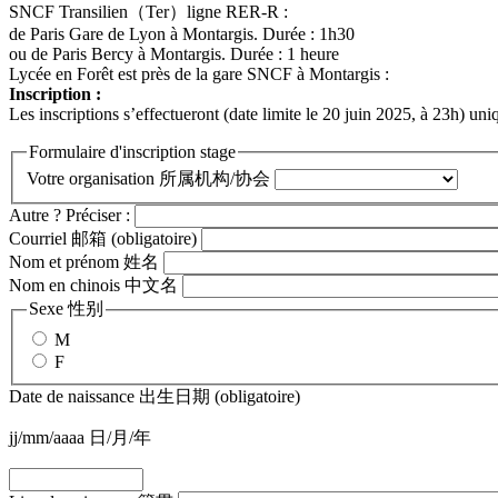
SNCF Transilien（Ter）ligne RER-R :
de Paris Gare de Lyon à Montargis. Durée : 1h30
ou de Paris Bercy à Montargis. Durée : 1 heure
Lycée en Forêt est près de la gare SNCF à Montargis :
Inscription :
Les inscriptions s’effectueront (date limite le 20 juin 2025, à 23h) un
Formulaire d'inscription stage
Votre organisation 所属机构/协会
Autre ? Préciser :
Courriel 邮箱
(obligatoire)
Nom et prénom 姓名
Nom en chinois 中文名
Sexe 性别
M
F
Date de naissance 出生日期
(obligatoire)
jj/mm/aaaa 日/月/年