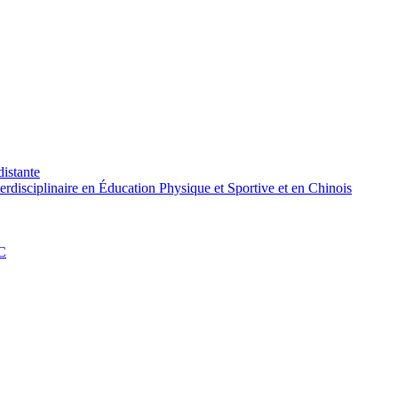
distante
rdisciplinaire en Éducation Physique et Sportive et en Chinois
PC