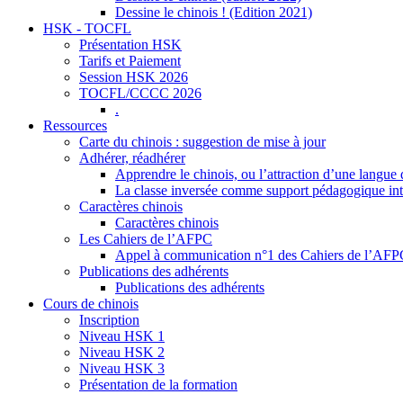
Dessine le chinois ! (Edition 2021)
HSK - TOCFL
Présentation HSK
Tarifs et Paiement
Session HSK 2026
TOCFL/CCCC 2026
.
Ressources
Carte du chinois : suggestion de mise à jour
Adhérer, réadhérer
Apprendre le chinois, ou l’attraction d’une langue 
La classe inversée comme support pédagogique inte
Caractères chinois
Caractères chinois
Les Cahiers de l’AFPC
Appel à communication n°1 des Cahiers de l’AF
Publications des adhérents
Publications des adhérents
Cours de chinois
Inscription
Niveau HSK 1
Niveau HSK 2
Niveau HSK 3
Présentation de la formation