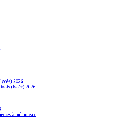
t
(lycée) 2026
inois (lycée) 2026
6
 poèmes à mémoriser