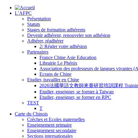
L’AFPC
Présentation
Statuts
Stages de formation adhérents
Devenir adhérent, renouveler son adhésion
Adhérer, réadhérer
2/ Régler votre adhésion
Partenaires
France Chine Asie Education
Librairie Le Phénix
Association des professeurs de langues vivantes 
Ecrans de Chine
Etudier, travailler en Chine
2026法國華語文教師來臺研習培訓課程 Training Program for
Etudier, enseigner, se former à Taiwan
Etudier, enseigner, se former en RPC
TEST
T
Carte du Chinois
Crèches et Ecoles maternelles
Enseignement primaire
Enseignement secondaire
Sections internationales