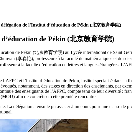
 délégation de l’Institut d’éducation de Pékin (北京教育学院)
titut d’éducation de Pékin (北京教育学院)
 d’éducation de Pékin (北京教育学院) au Lycée international de Saint-Germ
 Chunyan (李春艳), professeure à la faculté de mathématiques et de sci
ofesseur à la faculté d’éducation en lettres et langues étrangères. L’
re l’AFPC et l’Institut d’éducation de Pékin, institut spécialisé dans la
 évoqués, notamment, des stages en direction des enseignants, par exe
ntinue des enseignants de l’AFPC, compte tenu de leur diversité : franc
MOU) afin de concrétiser cette première rencontre.
le. La délégation a ensuite pu assister à un cours pour une classe de 
tional.