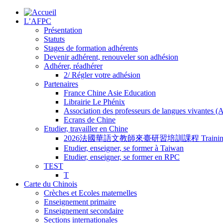
L’AFPC
Présentation
Statuts
Stages de formation adhérents
Devenir adhérent, renouveler son adhésion
Adhérer, réadhérer
2/ Régler votre adhésion
Partenaires
France Chine Asie Education
Librairie Le Phénix
Association des professeurs de langues vivantes 
Ecrans de Chine
Etudier, travailler en Chine
2026法國華語文教師來臺研習培訓課程 Training Program for
Etudier, enseigner, se former à Taiwan
Etudier, enseigner, se former en RPC
TEST
T
Carte du Chinois
Crèches et Ecoles maternelles
Enseignement primaire
Enseignement secondaire
Sections internationales