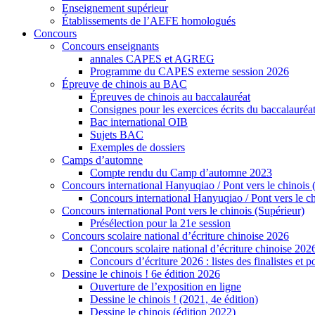
Enseignement supérieur
Établissements de l’AEFE homologués
Concours
Concours enseignants
annales CAPES et AGREG
Programme du CAPES externe session 2026
Épreuve de chinois au BAC
Épreuves de chinois au baccalauréat
Consignes pour les exercices écrits du baccalauréa
Bac international OIB
Sujets BAC
Exemples de dossiers
Camps d’automne
Compte rendu du Camp d’automne 2023
Concours international Hanyuqiao / Pont vers le chinois 
Concours international Hanyuqiao / Pont vers le ch
Concours international Pont vers le chinois (Supérieur)
Présélection pour la 21e session
Concours scolaire national d’écriture chinoise 2026
Concours scolaire national d’écriture chinoise 202
Concours d’écriture 2026 : listes des finalistes et
Dessine le chinois ! 6e édition 2026
Ouverture de l’exposition en ligne
Dessine le chinois ! (2021, 4e édition)
Dessine le chinois (édition 2022)