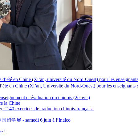
(Xi’an, université du Nord-Ouest) pour les enseignants
(Xi’an, Université du Nord-Ouest) pour les enseignants 
 enseignement et évaluation du chinois (2e avis)
rs la Chine
 "140 exercices de traduction chinois-français"
K中国留学展 - samedi 6 juin à l’Inalco
e !