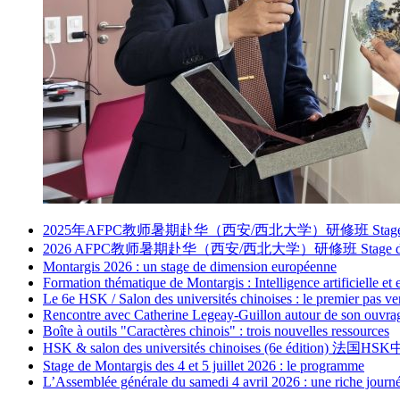
2025年AFPC教师暑期赴华（西安/西北大学）研修班 Stage d’été en Chine 
2026 AFPC教师暑期赴华（西安/西北大学）研修班 Stage d’été en Chine 
Montargis 2026 : un stage de dimension européenne
Formation thématique de Montargis : Intelligence artificielle et
Le 6e HSK / Salon des universités chinoises : le premier pas ve
Rencontre avec Catherine Legeay-Guillon autour de son ouvrage
Boîte à outils "Caractères chinois" : trois nouvelles ressources
HSK & salon des universités chinoises (6e édition) 法国HS
Stage de Montargis des 4 et 5 juillet 2026 : le programme
L’Assemblée générale du samedi 4 avril 2026 : une riche journé