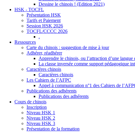
Dessine le chinois ! (Edition 2021)
HSK - TOCFL
Présentation HSK
Tarifs et Paiement
Session HSK 2026
TOCFL/CCCC 2026
.
Ressources
Carte du chinois : suggestion de mise à jour
Adhérer, réadhérer
Apprendre le chinois, ou l’attraction d’une langue 
La classe inversée comme support pédagogique inte
Caractères chinois
Caractères chinois
Les Cahiers de l’AFPC
Appel à communication n°1 des Cahiers de l’AF
Publications des adhérents
Publications des adhérents
Cours de chinois
Inscription
Niveau HSK 1
Niveau HSK 2
Niveau HSK 3
Présentation de la formation