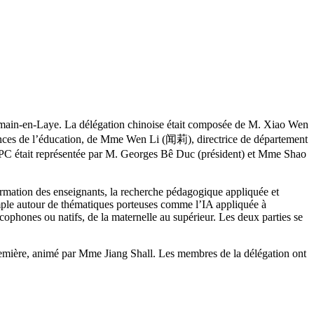
ain-en-Laye. La délégation chinoise était composée de M. Xiao Wen
ences de l’éducation, de Mme Wen Li (闻莉), directrice de département
AFPC était représentée par M. Georges Bê Duc (président) et Mme Shao
 formation des enseignants, la recherche pédagogique appliquée et
mple autour de thématiques porteuses comme l’IA appliquée à
ophones ou natifs, de la maternelle au supérieur. Les deux parties se
première, animé par Mme Jiang Shall. Les membres de la délégation ont