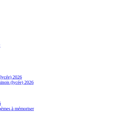
t
(lycée) 2026
inois (lycée) 2026
6
 poèmes à mémoriser