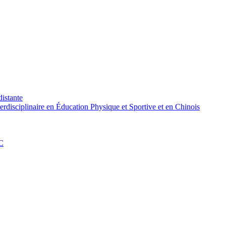
distante
rdisciplinaire en Éducation Physique et Sportive et en Chinois
PC