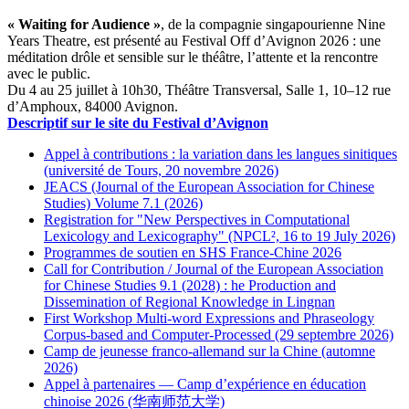
« Waiting for Audience »
, de la compagnie singapourienne Nine
Years Theatre, est présenté au Festival Off d’Avignon 2026 : une
méditation drôle et sensible sur le théâtre, l’attente et la rencontre
avec le public.
Du 4 au 25 juillet à 10h30, Théâtre Transversal, Salle 1, 10–12 rue
d’Amphoux, 84000 Avignon.
Descriptif sur le site du Festival d’Avignon
Appel à contributions : la variation dans les langues sinitiques
(université de Tours, 20 novembre 2026)
JEACS (Journal of the European Association for Chinese
Studies) Volume 7.1 (2026)
Registration for "New Perspectives in Computational
Lexicology and Lexicography" (NPCL², 16 to 19 July 2026)
Programmes de soutien en SHS France-Chine 2026
Call for Contribution / Journal of the European Association
for Chinese Studies 9.1 (2028) : he Production and
Dissemination of Regional Knowledge in Lingnan
First Workshop Multi-word Expressions and Phraseology
Corpus-based and Computer-Processed (29 septembre 2026)
Camp de jeunesse franco-allemand sur la Chine (automne
2026)
Appel à partenaires — Camp d’expérience en éducation
chinoise 2026 (华南师范大学)