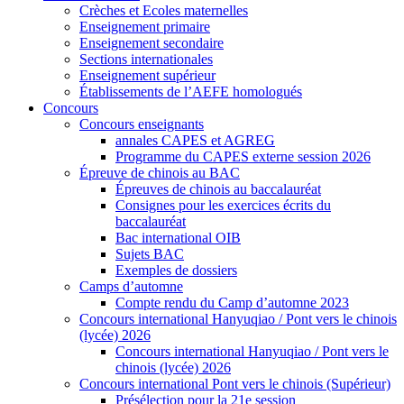
Crèches et Ecoles maternelles
Enseignement primaire
Enseignement secondaire
Sections internationales
Enseignement supérieur
Établissements de l’AEFE homologués
Concours
Concours enseignants
annales CAPES et AGREG
Programme du CAPES externe session 2026
Épreuve de chinois au BAC
Épreuves de chinois au baccalauréat
Consignes pour les exercices écrits du
baccalauréat
Bac international OIB
Sujets BAC
Exemples de dossiers
Camps d’automne
Compte rendu du Camp d’automne 2023
Concours international Hanyuqiao / Pont vers le chinois
(lycée) 2026
Concours international Hanyuqiao / Pont vers le
chinois (lycée) 2026
Concours international Pont vers le chinois (Supérieur)
Présélection pour la 21e session