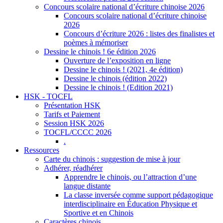
Concours scolaire national d’écriture chinoise 2026
Concours scolaire national d’écriture chinoise
2026
Concours d’écriture 2026 : listes des finalistes et
poèmes à mémoriser
Dessine le chinois ! 6e édition 2026
Ouverture de l’exposition en ligne
Dessine le chinois ! (2021, 4e édition)
Dessine le chinois (édition 2022)
Dessine le chinois ! (Edition 2021)
HSK - TOCFL
Présentation HSK
Tarifs et Paiement
Session HSK 2026
TOCFL/CCCC 2026
.
Ressources
Carte du chinois : suggestion de mise à jour
Adhérer, réadhérer
Apprendre le chinois, ou l’attraction d’une
langue distante
La classe inversée comme support pédagogique
interdisciplinaire en Éducation Physique et
Sportive et en Chinois
Caractères chinois