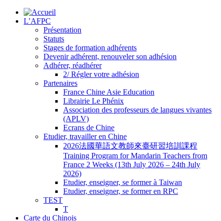
L’AFPC
Présentation
Statuts
Stages de formation adhérents
Devenir adhérent, renouveler son adhésion
Adhérer, réadhérer
2/ Régler votre adhésion
Partenaires
France Chine Asie Education
Librairie Le Phénix
Association des professeurs de langues vivantes
(APLV)
Ecrans de Chine
Etudier, travailler en Chine
2026法國華語文教師來臺研習培訓課程
Training Program for Mandarin Teachers from
France 2 Weeks (13th July 2026 – 24th July
2026)
Etudier, enseigner, se former à Taiwan
Etudier, enseigner, se former en RPC
TEST
T
Carte du Chinois