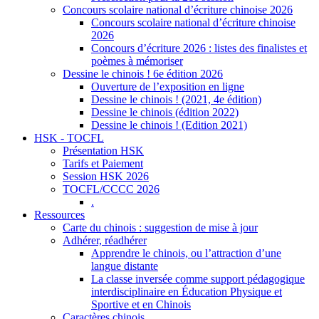
Concours scolaire national d’écriture chinoise 2026
Concours scolaire national d’écriture chinoise
2026
Concours d’écriture 2026 : listes des finalistes et
poèmes à mémoriser
Dessine le chinois ! 6e édition 2026
Ouverture de l’exposition en ligne
Dessine le chinois ! (2021, 4e édition)
Dessine le chinois (édition 2022)
Dessine le chinois ! (Edition 2021)
HSK - TOCFL
Présentation HSK
Tarifs et Paiement
Session HSK 2026
TOCFL/CCCC 2026
.
Ressources
Carte du chinois : suggestion de mise à jour
Adhérer, réadhérer
Apprendre le chinois, ou l’attraction d’une
langue distante
La classe inversée comme support pédagogique
interdisciplinaire en Éducation Physique et
Sportive et en Chinois
Caractères chinois