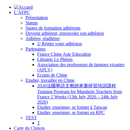
L’AFPC
Présentation
Statuts
Stages de formation adhérents
Devenir adhérent, renouveler son adhésion
Adhérer, réadhérer
2/ Régler votre adhésion
Partenaires
France Chine Asie Education
Librairie Le Phénix
Association des professeurs de langues vivantes
(APLV)
Ecrans de Chine
Etudier, travailler en Chine
2026法國華語文教師來臺研習培訓課程
Training Program for Mandarin Teachers from
France 2 Weeks (13th July 2026 – 24th July
2026)
Etudier, enseigner, se former à Taiwan
Etudier, enseigner, se former en RPC
TEST
T
Carte du Chinois