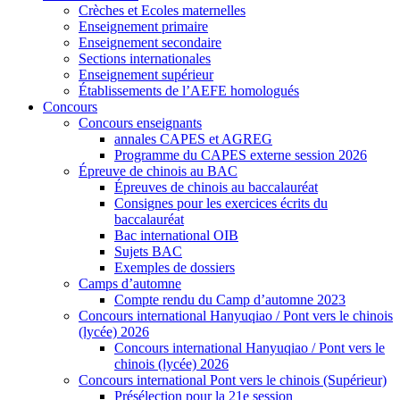
Crèches et Ecoles maternelles
Enseignement primaire
Enseignement secondaire
Sections internationales
Enseignement supérieur
Établissements de l’AEFE homologués
Concours
Concours enseignants
annales CAPES et AGREG
Programme du CAPES externe session 2026
Épreuve de chinois au BAC
Épreuves de chinois au baccalauréat
Consignes pour les exercices écrits du
baccalauréat
Bac international OIB
Sujets BAC
Exemples de dossiers
Camps d’automne
Compte rendu du Camp d’automne 2023
Concours international Hanyuqiao / Pont vers le chinois
(lycée) 2026
Concours international Hanyuqiao / Pont vers le
chinois (lycée) 2026
Concours international Pont vers le chinois (Supérieur)
Présélection pour la 21e session