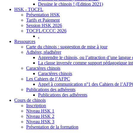
Dessine le chinois ! (Edition 2021)
HSK - TOCFL
Présentation HSK
Tarifs et Paiement
Session HSK 2026
TOCFL/CCCC 2026
.
Ressources
Carte du chinois : suggestion de mise à jour
Adhérer, réadhérer
Apprendre le chinois, ou l’attraction d’une langue 
La classe inversée comme support pédagogique inte
Caractères chinois
Caractères chinois
Les Cahiers de l’AFPC
Appel à communication n°1 des Cahiers de l’AF
Publications des adhérents
Publications des adhérents
Cours de chinois
Inscription
Niveau HSK 1
Niveau HSK 2
Niveau HSK 3
Présentation de la formation