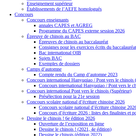
Enseignement supérieur
Établissements de l’AEFE homologués
Concours
Concours enseignants
annales CAPES et AGREG
Programme du CAPES externe session 2026
Épreuve de chinois au BAC
Épreuves de chinois au baccalauréat
Consignes pour les exercices écrits du baccalauréa
Bac international OIB
Sujets BAC
Exemples de dossiers
Camps d’automne
Compte rendu du Camp d’automne 2023
Concours international Hanyuqiao / Pont vers le chinois 
Concours international Hanyuqiao / Pont vers le ch
Concours international Pont vers le chinois (Supérieur)
Présélection pour la 21e session
Concours scolaire national d’écriture chinoise 2026
Concours scolaire national d’écriture chinoise 202
Concours d’écriture 2026 : listes des finalistes et
Dessine le chinois ! 6e édition 2026
Ouverture de l’exposition en ligne
Dessine le chinois ! (2021, 4e édition)
Dessine le chinois (édition 2022)