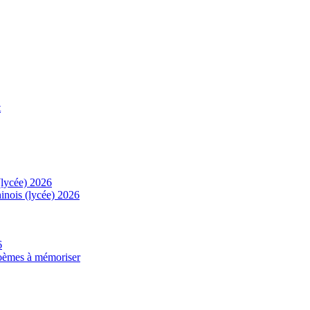
t
(lycée) 2026
inois (lycée) 2026
6
 poèmes à mémoriser