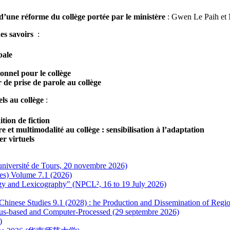
s d’une réforme du collège portée par le ministère
: Gwen Le Paih et 
des savoirs
:
bale
onnel pour le collège
de prise de parole au collège
ls au collège
:
dition de fiction
re et multimodalité au collège : sensibilisation à l’adaptation
er virtuels
 (université de Tours, 20 novembre 2026)
es) Volume 7.1 (2026)
ogy and Lexicography" (NPCL², 16 to 19 July 2026)
or Chinese Studies 9.1 (2028) : he Production and Dissemination of Re
us-based and Computer-Processed (29 septembre 2026)
)