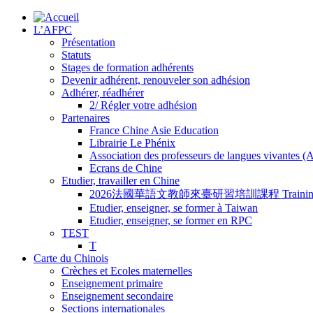
L’AFPC
Présentation
Statuts
Stages de formation adhérents
Devenir adhérent, renouveler son adhésion
Adhérer, réadhérer
2/ Régler votre adhésion
Partenaires
France Chine Asie Education
Librairie Le Phénix
Association des professeurs de langues vivantes 
Ecrans de Chine
Etudier, travailler en Chine
2026法國華語文教師來臺研習培訓課程 Training Program for
Etudier, enseigner, se former à Taiwan
Etudier, enseigner, se former en RPC
TEST
T
Carte du Chinois
Crèches et Ecoles maternelles
Enseignement primaire
Enseignement secondaire
Sections internationales