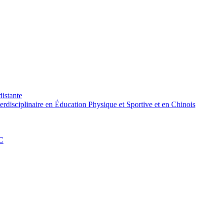
distante
rdisciplinaire en Éducation Physique et Sportive et en Chinois
PC