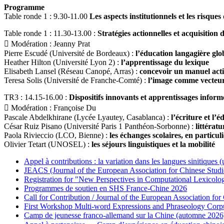
Programme
Table ronde 1 : 9.30-11.00
Les aspects institutionnels et les risque
Table ronde 1 : 11.30-13.00 :
Stratégies actionnelles et acquisition 
 Modération : Jeanny Prat
Pierre Escudé (Université de Bordeaux) :
l’éducation langagière glo
Heather Hilton (Université Lyon 2) :
l’apprentissage du lexique
Elisabeth Lansel (Réseau Canopé, Arras) :
concevoir un manuel acti
Teresa Solis (Université de Franche-Comté) :
l’image comme vecteur 
TR3 : 14.15-16.00 :
Dispositifs innovants et apprentissages informe
 Modération : Françoise Du
Pascale Abdelkhirane (Lycée Lyautey, Casablanca) :
l’écriture et l’é
César Ruiz Pisano (Université Paris 1 Panthéon-Sorbonne) :
littératu
Paola Rivieccio (LCO, Bienne) :
les échanges scolaires, en particuli
Olivier Tetart (UNOSEL) :
les séjours linguistiques et la mobilité
Appel à contributions : la variation dans les langues sinitiques
JEACS (Journal of the European Association for Chinese Studi
Registration for "New Perspectives in Computational Lexicol
Programmes de soutien en SHS France-Chine 2026
Call for Contribution / Journal of the European Association f
First Workshop Multi-word Expressions and Phraseology Corp
Camp de jeunesse franco-allemand sur la Chine (automne 2026