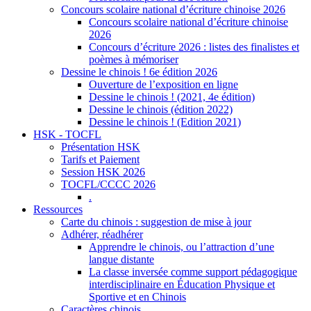
Concours scolaire national d’écriture chinoise 2026
Concours scolaire national d’écriture chinoise
2026
Concours d’écriture 2026 : listes des finalistes et
poèmes à mémoriser
Dessine le chinois ! 6e édition 2026
Ouverture de l’exposition en ligne
Dessine le chinois ! (2021, 4e édition)
Dessine le chinois (édition 2022)
Dessine le chinois ! (Edition 2021)
HSK - TOCFL
Présentation HSK
Tarifs et Paiement
Session HSK 2026
TOCFL/CCCC 2026
.
Ressources
Carte du chinois : suggestion de mise à jour
Adhérer, réadhérer
Apprendre le chinois, ou l’attraction d’une
langue distante
La classe inversée comme support pédagogique
interdisciplinaire en Éducation Physique et
Sportive et en Chinois
Caractères chinois