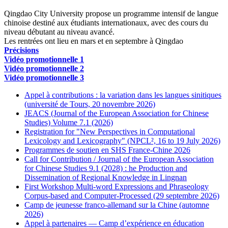
Qingdao City University propose un programme intensif de langue
chinoise destiné aux étudiants internationaux, avec des cours du
niveau débutant au niveau avancé.
Les rentrées ont lieu en mars et en septembre à Qingdao
Précisions
Vidéo promotionnelle 1
Vidéo promotionnelle 2
Vidéo promotionnelle 3
Appel à contributions : la variation dans les langues sinitiques
(université de Tours, 20 novembre 2026)
JEACS (Journal of the European Association for Chinese
Studies) Volume 7.1 (2026)
Registration for "New Perspectives in Computational
Lexicology and Lexicography" (NPCL², 16 to 19 July 2026)
Programmes de soutien en SHS France-Chine 2026
Call for Contribution / Journal of the European Association
for Chinese Studies 9.1 (2028) : he Production and
Dissemination of Regional Knowledge in Lingnan
First Workshop Multi-word Expressions and Phraseology
Corpus-based and Computer-Processed (29 septembre 2026)
Camp de jeunesse franco-allemand sur la Chine (automne
2026)
Appel à partenaires — Camp d’expérience en éducation