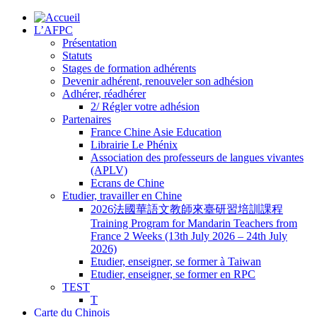
L’AFPC
Présentation
Statuts
Stages de formation adhérents
Devenir adhérent, renouveler son adhésion
Adhérer, réadhérer
2/ Régler votre adhésion
Partenaires
France Chine Asie Education
Librairie Le Phénix
Association des professeurs de langues vivantes
(APLV)
Ecrans de Chine
Etudier, travailler en Chine
2026法國華語文教師來臺研習培訓課程
Training Program for Mandarin Teachers from
France 2 Weeks (13th July 2026 – 24th July
2026)
Etudier, enseigner, se former à Taiwan
Etudier, enseigner, se former en RPC
TEST
T
Carte du Chinois