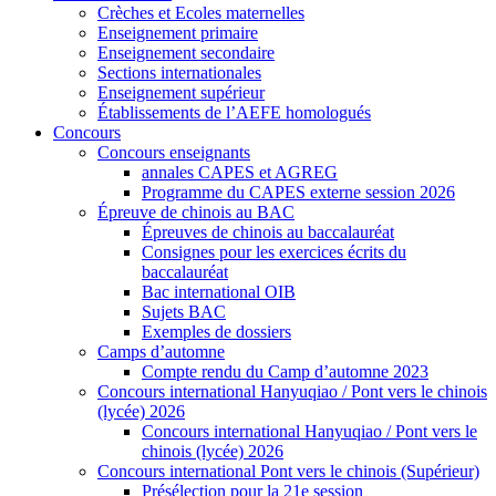
Crèches et Ecoles maternelles
Enseignement primaire
Enseignement secondaire
Sections internationales
Enseignement supérieur
Établissements de l’AEFE homologués
Concours
Concours enseignants
annales CAPES et AGREG
Programme du CAPES externe session 2026
Épreuve de chinois au BAC
Épreuves de chinois au baccalauréat
Consignes pour les exercices écrits du
baccalauréat
Bac international OIB
Sujets BAC
Exemples de dossiers
Camps d’automne
Compte rendu du Camp d’automne 2023
Concours international Hanyuqiao / Pont vers le chinois
(lycée) 2026
Concours international Hanyuqiao / Pont vers le
chinois (lycée) 2026
Concours international Pont vers le chinois (Supérieur)
Présélection pour la 21e session