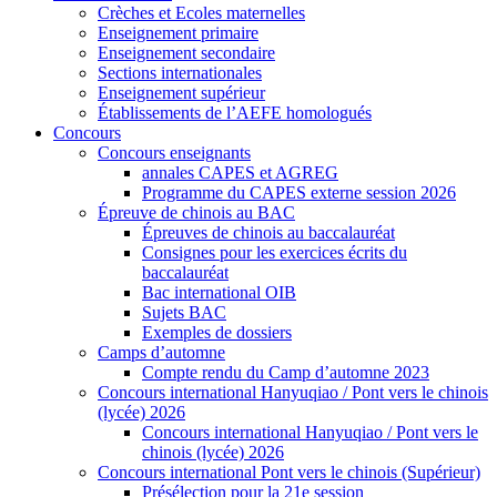
Crèches et Ecoles maternelles
Enseignement primaire
Enseignement secondaire
Sections internationales
Enseignement supérieur
Établissements de l’AEFE homologués
Concours
Concours enseignants
annales CAPES et AGREG
Programme du CAPES externe session 2026
Épreuve de chinois au BAC
Épreuves de chinois au baccalauréat
Consignes pour les exercices écrits du
baccalauréat
Bac international OIB
Sujets BAC
Exemples de dossiers
Camps d’automne
Compte rendu du Camp d’automne 2023
Concours international Hanyuqiao / Pont vers le chinois
(lycée) 2026
Concours international Hanyuqiao / Pont vers le
chinois (lycée) 2026
Concours international Pont vers le chinois (Supérieur)
Présélection pour la 21e session