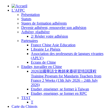
L’AFPC
Présentation
Statuts
Stages de formation adhérents
Devenir adhérent, renouveler son adhésion
Adhérer, réadhérer
2/ Régler votre adhésion
Partenaires
France Chine Asie Education
Librairie Le Phénix
Association des professeurs de langues vivantes
(APLV)
Ecrans de Chine
Etudier, travailler en Chine
2026法國華語文教師來臺研習培訓課程
Training Program for Mandarin Teachers from
France 2 Weeks (13th July 2026 – 24th July
2026)
Etudier, enseigner, se former à Taiwan
Etudier, enseigner, se former en RPC
TEST
T
Carte du Chinois