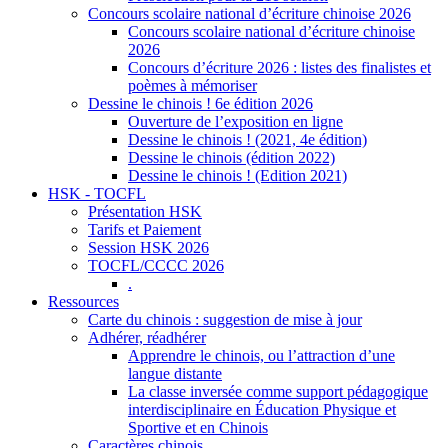
Concours scolaire national d’écriture chinoise 2026
Concours scolaire national d’écriture chinoise
2026
Concours d’écriture 2026 : listes des finalistes et
poèmes à mémoriser
Dessine le chinois ! 6e édition 2026
Ouverture de l’exposition en ligne
Dessine le chinois ! (2021, 4e édition)
Dessine le chinois (édition 2022)
Dessine le chinois ! (Edition 2021)
HSK - TOCFL
Présentation HSK
Tarifs et Paiement
Session HSK 2026
TOCFL/CCCC 2026
.
Ressources
Carte du chinois : suggestion de mise à jour
Adhérer, réadhérer
Apprendre le chinois, ou l’attraction d’une
langue distante
La classe inversée comme support pédagogique
interdisciplinaire en Éducation Physique et
Sportive et en Chinois
Caractères chinois