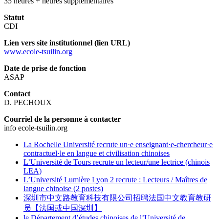
35 heures + heures supplémentaires
Statut
CDI
Lien vers site institutionnel (lien URL)
www.ecole-tsuilin.org
Date de prise de fonction
ASAP
Contact
D. PECHOUX
Courriel de la personne à contacter
info
ecole-tsuilin.org
La Rochelle Université recrute un·e enseignant·e-chercheur·e
contractuel·le en langue et civilisation chinoises
L’Université de Tours recrute un lecteur/une lectrice (chinois
LEA)
L’Université Lumière Lyon 2 recrute : Lecteurs / Maîtres de
langue chinoise (2 postes)
深圳市中文路教育科技有限公司招聘法国中文教育教研
员【法国或中国深圳】
le Département d’études chinoises de l’Université de