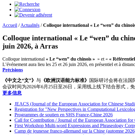
Accueil
/
Actualités
/
Colloque international « Le “wen” du chinois
Colloque international « Le “wen” du chinoi
juin 2026, à Arras
Colloque international
« Le “wen” du chinois »
» et «
« Référentie
L’événement aura lieu les 25 et 26 juin 2026, en présentiel et à distanc
Précisions
《中文之“文”》
与
《欧洲汉语能力标准》
国际研讨会将在法国
会议时间为2026年6月25日至26日，采用线上线下结合形式，免
更多信息
JEACS (Journal of the European Association for Chinese Studi
Registration for "New Perspectives in Computational Lexicol
Programmes de soutien en SHS France-Chine 2026
Call for Contribution / Journal of the European Association f
First Workshop Multi-word Expressions and Phraseology Corp
Camp de jeunesse franco-allemand sur la Chine (automne 2026