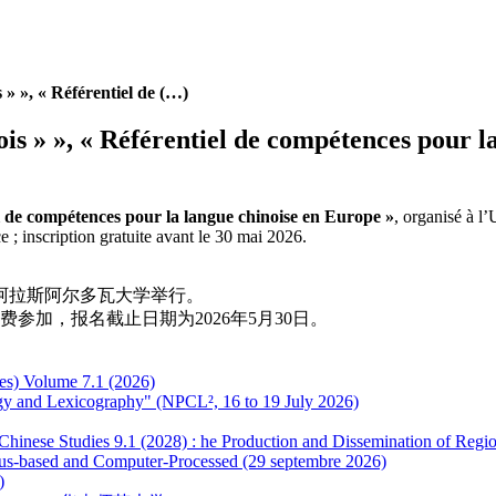
 » », « Référentiel de (…)
s » », « Référentiel de compétences pour la
l de compétences pour la langue chinoise en Europe »
, organisé à l’
e ; inscription gratuite avant le 30 mai 2026.
阿拉斯阿尔多瓦大学举行。
费参加，报名截止日期为2026年5月30日。
es) Volume 7.1 (2026)
ogy and Lexicography" (NPCL², 16 to 19 July 2026)
or Chinese Studies 9.1 (2028) : he Production and Dissemination of Re
us-based and Computer-Processed (29 septembre 2026)
)