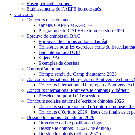
Enseignement supérieur
Établissements de l’AEFE homologués
Concours
Concours enseignants
annales CAPES et AGREG
Programme du CAPES externe session 2026
Épreuve de chinois au BAC
Épreuves de chinois au baccalauréat
Consignes pour les exercices écrits du baccalauréa
Bac international OIB
Sujets BAC
Exemples de dossiers
Camps d’automne
Compte rendu du Camp d’automne 2023
Concours international Hanyuqiao / Pont vers le chinois 
Concours international Hanyuqiao / Pont vers le ch
Concours international Pont vers le chinois (Supérieur)
Présélection pour la 21e session
Concours scolaire national d’écriture chinoise 2026
Concours scolaire national d’écriture chinoise 202
Concours d’écriture 2026 : listes des finalistes et
Dessine le chinois ! 6e édition 2026
Ouverture de l’exposition en ligne
Dessine le chinois ! (2021, 4e édition)
Dessine le chinois (édition 2022)