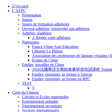
L’AFPC
Présentation
Statuts
Stages de formation adhérents
Devenir adhérent, renouveler son adhésion
Adhérer, réadhérer
2/ Régler votre adhésion
Partenaires
France Chine Asie Education
Librairie Le Phénix
Association des professeurs de langues vivantes 
Ecrans de Chine
Etudier, travailler en Chine
2026法國華語文教師來臺研習培訓課程 Training Program for
Etudier, enseigner, se former à Taiwan
Etudier, enseigner, se former en RPC
TEST
T
Carte du Chinois
Crèches et Ecoles maternelles
Enseignement primaire
Enseignement secondaire
Sections internationales