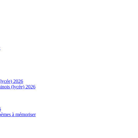
t
(lycée) 2026
inois (lycée) 2026
6
 poèmes à mémoriser