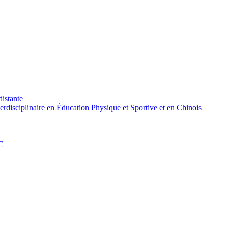
distante
rdisciplinaire en Éducation Physique et Sportive et en Chinois
PC