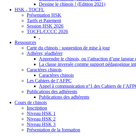
Dessine le chinois ! (Edition 2021)
HSK - TOCFL
Présentation HSK
Tarifs et Paiement
Session HSK 2026
TOCFL/CCCC 2026
.
Ressources
Carte du chinois : suggestion de mise à jour
Adhérer, réadhérer
Apprendre le chinois, ou l’attraction d’une langue 
La classe inversée comme support pédagogique inte
Caractères chinois
Caractères chinois
Les Cahiers de l’AFPC
Appel à communication n°1 des Cahiers de l’AF
Publications des adhérents
Publications des adhérents
Cours de chinois
Inscription
Niveau HSK 1
Niveau HSK 2
Niveau HSK 3
Présentation de la formation