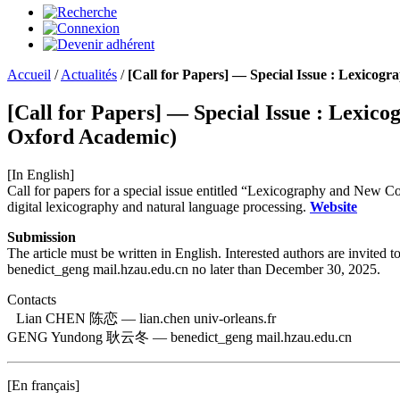
Accueil
/
Actualités
/
[Call for Papers] — Special Issue : Lexico
[Call for Papers] — Special Issue : Lexic
Oxford Academic)
[In English]
Call for papers for a special issue entitled “Lexicography and New C
digital lexicography and natural language processing.
Website
Submission
The article must be written in English. Interested authors are invited
benedict_geng
mail.hzau.edu.cn no later than December 30, 2025.
Contacts
Lian CHEN 陈恋 — lian.chen
univ-orleans.fr
GENG Yundong 耿云冬 — benedict_geng
mail.hzau.edu.cn
[En français]