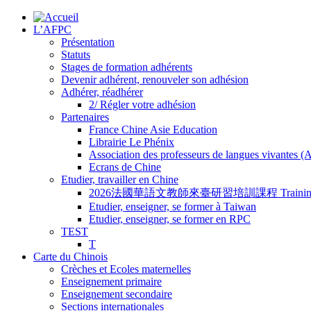
L’AFPC
Présentation
Statuts
Stages de formation adhérents
Devenir adhérent, renouveler son adhésion
Adhérer, réadhérer
2/ Régler votre adhésion
Partenaires
France Chine Asie Education
Librairie Le Phénix
Association des professeurs de langues vivantes 
Ecrans de Chine
Etudier, travailler en Chine
2026法國華語文教師來臺研習培訓課程 Training Program for
Etudier, enseigner, se former à Taiwan
Etudier, enseigner, se former en RPC
TEST
T
Carte du Chinois
Crèches et Ecoles maternelles
Enseignement primaire
Enseignement secondaire
Sections internationales