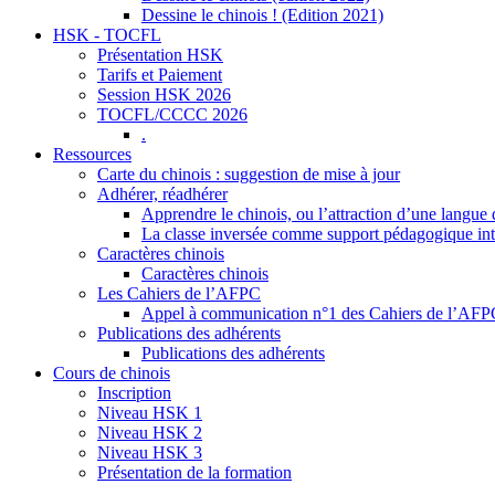
Dessine le chinois ! (Edition 2021)
HSK - TOCFL
Présentation HSK
Tarifs et Paiement
Session HSK 2026
TOCFL/CCCC 2026
.
Ressources
Carte du chinois : suggestion de mise à jour
Adhérer, réadhérer
Apprendre le chinois, ou l’attraction d’une langue 
La classe inversée comme support pédagogique inte
Caractères chinois
Caractères chinois
Les Cahiers de l’AFPC
Appel à communication n°1 des Cahiers de l’AF
Publications des adhérents
Publications des adhérents
Cours de chinois
Inscription
Niveau HSK 1
Niveau HSK 2
Niveau HSK 3
Présentation de la formation