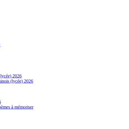
t
(lycée) 2026
inois (lycée) 2026
6
 poèmes à mémoriser