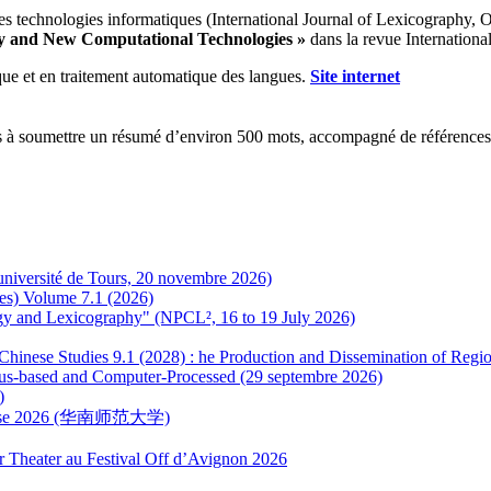
es technologies informatiques (International Journal of Lexicography,
y and New Computational Technologies »
dans la revue Internationa
ue et en traitement automatique des langues.
Site internet
ités à soumettre un résumé d’environ 500 mots, accompagné de références
 (université de Tours, 20 novembre 2026)
es) Volume 7.1 (2026)
ogy and Lexicography" (NPCL², 16 to 19 July 2026)
or Chinese Studies 9.1 (2028) : he Production and Dissemination of Re
us-based and Computer-Processed (29 septembre 2026)
)
hinoise 2026 (华南师范大学)
r Theater au Festival Off d’Avignon 2026