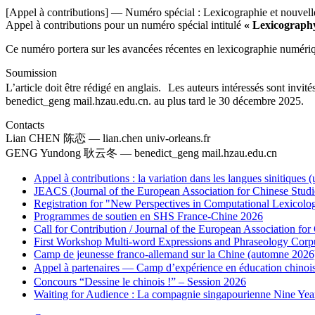
[Appel à contributions] — Numéro spécial : Lexicographie et nouvell
Appel à contributions pour un numéro spécial intitulé
« Lexicograph
Ce numéro portera sur les avancées récentes en lexicographie numériq
Soumission
L’article doit être rédigé en anglais. Les auteurs intéressés sont inv
benedict_geng
mail.hzau.edu.cn. au plus tard le 30 décembre 2025.
Contacts
Lian CHEN 陈恋 — lian.chen
univ-orleans.fr
GENG Yundong 耿云冬 — benedict_geng
mail.hzau.edu.cn
Appel à contributions : la variation dans les langues sinitiques
JEACS (Journal of the European Association for Chinese Studi
Registration for "New Perspectives in Computational Lexicol
Programmes de soutien en SHS France-Chine 2026
Call for Contribution / Journal of the European Association f
First Workshop Multi-word Expressions and Phraseology Corp
Camp de jeunesse franco-allemand sur la Chine (automne 2026
Appel à partenaires — Camp d’expérience en éducation c
Concours “Dessine le chinois !” – Session 2026
Waiting for Audience : La compagnie singapourienne Nine Yea