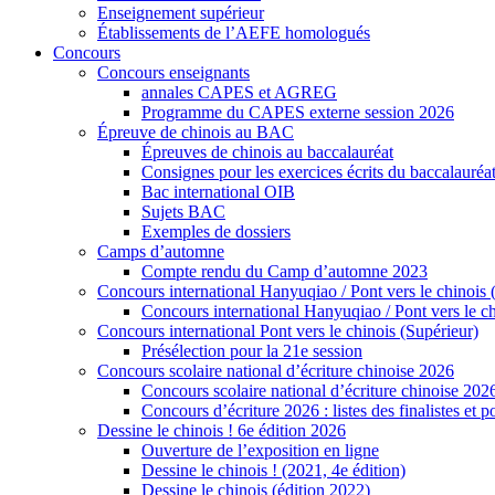
Enseignement supérieur
Établissements de l’AEFE homologués
Concours
Concours enseignants
annales CAPES et AGREG
Programme du CAPES externe session 2026
Épreuve de chinois au BAC
Épreuves de chinois au baccalauréat
Consignes pour les exercices écrits du baccalauréa
Bac international OIB
Sujets BAC
Exemples de dossiers
Camps d’automne
Compte rendu du Camp d’automne 2023
Concours international Hanyuqiao / Pont vers le chinois 
Concours international Hanyuqiao / Pont vers le ch
Concours international Pont vers le chinois (Supérieur)
Présélection pour la 21e session
Concours scolaire national d’écriture chinoise 2026
Concours scolaire national d’écriture chinoise 202
Concours d’écriture 2026 : listes des finalistes et
Dessine le chinois ! 6e édition 2026
Ouverture de l’exposition en ligne
Dessine le chinois ! (2021, 4e édition)
Dessine le chinois (édition 2022)