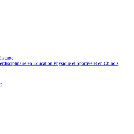
distante
rdisciplinaire en Éducation Physique et Sportive et en Chinois
PC