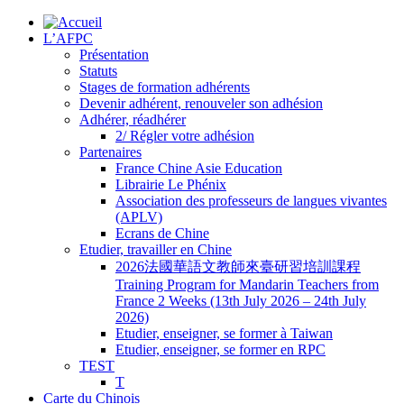
L’AFPC
Présentation
Statuts
Stages de formation adhérents
Devenir adhérent, renouveler son adhésion
Adhérer, réadhérer
2/ Régler votre adhésion
Partenaires
France Chine Asie Education
Librairie Le Phénix
Association des professeurs de langues vivantes
(APLV)
Ecrans de Chine
Etudier, travailler en Chine
2026法國華語文教師來臺研習培訓課程
Training Program for Mandarin Teachers from
France 2 Weeks (13th July 2026 – 24th July
2026)
Etudier, enseigner, se former à Taiwan
Etudier, enseigner, se former en RPC
TEST
T
Carte du Chinois