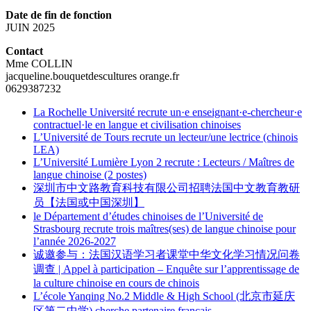
Date de fin de fonction
JUIN 2025
Contact
Mme COLLIN
jacqueline.bouquetdescultures
orange.fr
0629387232
La Rochelle Université recrute un·e enseignant·e-chercheur·e
contractuel·le en langue et civilisation chinoises
L’Université de Tours recrute un lecteur/une lectrice (chinois
LEA)
L’Université Lumière Lyon 2 recrute : Lecteurs / Maîtres de
langue chinoise (2 postes)
深圳市中文路教育科技有限公司招聘法国中文教育教研
员【法国或中国深圳】
le Département d’études chinoises de l’Université de
Strasbourg recrute trois maîtres(ses) de langue chinoise pour
l’année 2026-2027
诚邀参与：法国汉语学习者课堂中华文化学习情况问卷
调查 | Appel à participation – Enquête sur l’apprentissage de
la culture chinoise en cours de chinois
L’école Yanqing No.2 Middle & High School (北京市延庆
区第二中学) cherche partenaire français