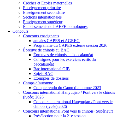
Crèches et Ecoles maternelles
Enseignement primaire
Enseignement secondaire
Sections internationales
Enseignement supérieur
Établissements de l’AEFE homologués
Concours
Concours enseignants
annales CAPES et AGREG
Programme du CAPES externe session 2026
Épreuve de chinois au BAC
Épreuves de chinois au baccalauréat
Consignes pour les exercices écrits du
baccalauréat
Bac international OIB
Sujets BAC
Exemples de dossiers
Camps d’automne
Compte rendu du Camp d’automne 2023
Concours international Hanyuqiao / Pont vers le chinois
(lycée) 2026
Concours international Hanyuqiao / Pont vers le
chinois (lycée) 2026
Concours international Pont vers le chinois (Supérieur)
Présélection pour la 21e session