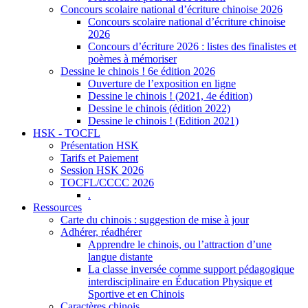
Concours scolaire national d’écriture chinoise 2026
Concours scolaire national d’écriture chinoise
2026
Concours d’écriture 2026 : listes des finalistes et
poèmes à mémoriser
Dessine le chinois ! 6e édition 2026
Ouverture de l’exposition en ligne
Dessine le chinois ! (2021, 4e édition)
Dessine le chinois (édition 2022)
Dessine le chinois ! (Edition 2021)
HSK - TOCFL
Présentation HSK
Tarifs et Paiement
Session HSK 2026
TOCFL/CCCC 2026
.
Ressources
Carte du chinois : suggestion de mise à jour
Adhérer, réadhérer
Apprendre le chinois, ou l’attraction d’une
langue distante
La classe inversée comme support pédagogique
interdisciplinaire en Éducation Physique et
Sportive et en Chinois
Caractères chinois