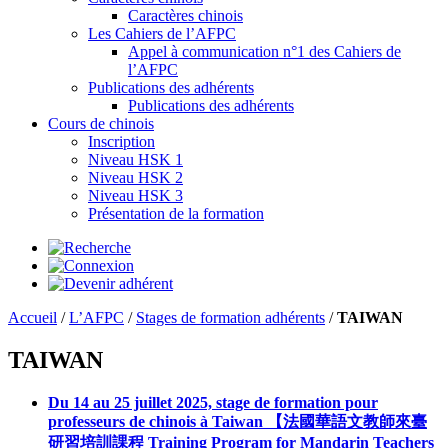
Caractères chinois
Les Cahiers de l’AFPC
Appel à communication n°1 des Cahiers de
l’AFPC
Publications des adhérents
Publications des adhérents
Cours de chinois
Inscription
Niveau HSK 1
Niveau HSK 2
Niveau HSK 3
Présentation de la formation
Accueil
/
L’AFPC
/
Stages de formation adhérents
/
TAIWAN
TAIWAN
Du 14 au 25 juillet 2025, stage de formation pour
professeurs de chinois à Taiwan 【法國華語文教師來臺
研習培訓課程 Training Program for Mandarin Teachers