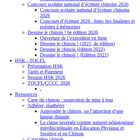
Concours scolaire national d’écriture chinoise 2026
Concours scolaire national d’écriture chinoise
2026
Concours d’écriture 2026 : listes des finalistes et
poèmes à mémoriser
Dessine le chinois ! 6e édition 2026
Ouverture de l’exposition en ligne
Dessine le chinois ! (2021, 4e édition)
Dessine le chinois (édition 2022)
Dessine le chinois ! (Edition 2021)
HSK - TOCFL
Présentation HSK
Tarifs et Paiement
Session HSK 2026
TOCFL/CCCC 2026
.
Ressources
Carte du chinois : suggestion de mise à jour
Adhérer, réadhérer
Apprendre le chinois, ou l’attraction d’une
langue distante
La classe inversée comme support pédagogique
interdisciplinaire en Éducation Physique et
Sportive et en Chinois
Caractères chinois