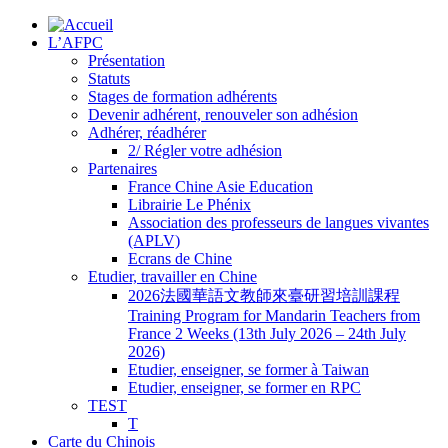
L’AFPC
Présentation
Statuts
Stages de formation adhérents
Devenir adhérent, renouveler son adhésion
Adhérer, réadhérer
2/ Régler votre adhésion
Partenaires
France Chine Asie Education
Librairie Le Phénix
Association des professeurs de langues vivantes
(APLV)
Ecrans de Chine
Etudier, travailler en Chine
2026法國華語文教師來臺研習培訓課程
Training Program for Mandarin Teachers from
France 2 Weeks (13th July 2026 – 24th July
2026)
Etudier, enseigner, se former à Taiwan
Etudier, enseigner, se former en RPC
TEST
T
Carte du Chinois