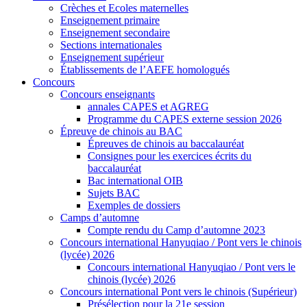
Crèches et Ecoles maternelles
Enseignement primaire
Enseignement secondaire
Sections internationales
Enseignement supérieur
Établissements de l’AEFE homologués
Concours
Concours enseignants
annales CAPES et AGREG
Programme du CAPES externe session 2026
Épreuve de chinois au BAC
Épreuves de chinois au baccalauréat
Consignes pour les exercices écrits du
baccalauréat
Bac international OIB
Sujets BAC
Exemples de dossiers
Camps d’automne
Compte rendu du Camp d’automne 2023
Concours international Hanyuqiao / Pont vers le chinois
(lycée) 2026
Concours international Hanyuqiao / Pont vers le
chinois (lycée) 2026
Concours international Pont vers le chinois (Supérieur)
Présélection pour la 21e session