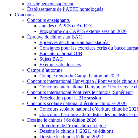
Enseignement supérieur
Établissements de l’AEFE homologués
Concours
Concours enseignants
annales CAPES et AGREG
Programme du CAPES externe session 2026
Épreuve de chinois au BAC
Épreuves de chinois au baccalauréat
Consignes pour les exercices écrits du baccalauréa
Bac international OIB
Sujets BAC
Exemples de dossiers
Camps d’automne
Compte rendu du Camp d’automne 2023
Concours international Hanyuqiao / Pont vers le chinois 
Concours international Hanyuqiao / Pont vers le ch
Concours international Pont vers le chinois (Supérieur)
Présélection pour la 21e session
Concours scolaire national d’écriture chinoise 2026
Concours scolaire national d’écriture chinoise 202
Concours d’écriture 2026 : listes des finalistes et
Dessine le chinois ! 6e édition 2026
Ouverture de l’exposition en ligne
Dessine le chinois ! (2021, 4e édition)
Dessine le chinois (édition 2022)