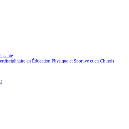
distante
rdisciplinaire en Éducation Physique et Sportive et en Chinois
PC