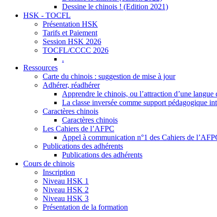
Dessine le chinois ! (Edition 2021)
HSK - TOCFL
Présentation HSK
Tarifs et Paiement
Session HSK 2026
TOCFL/CCCC 2026
.
Ressources
Carte du chinois : suggestion de mise à jour
Adhérer, réadhérer
Apprendre le chinois, ou l’attraction d’une langue 
La classe inversée comme support pédagogique inte
Caractères chinois
Caractères chinois
Les Cahiers de l’AFPC
Appel à communication n°1 des Cahiers de l’AF
Publications des adhérents
Publications des adhérents
Cours de chinois
Inscription
Niveau HSK 1
Niveau HSK 2
Niveau HSK 3
Présentation de la formation