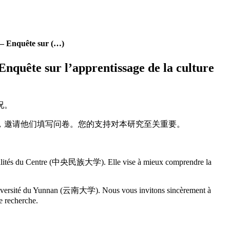
quête sur (…)
r l’apprentissage de la culture
况。
，邀请他们填写问卷。您的支持对本研究至关重要。
ionalités du Centre (中央民族大学). Elle vise à mieux comprendre la
Université du Yunnan (云南大学). Nous vous invitons sincèrement à
te recherche.