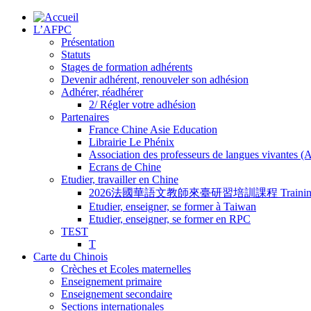
L’AFPC
Présentation
Statuts
Stages de formation adhérents
Devenir adhérent, renouveler son adhésion
Adhérer, réadhérer
2/ Régler votre adhésion
Partenaires
France Chine Asie Education
Librairie Le Phénix
Association des professeurs de langues vivantes 
Ecrans de Chine
Etudier, travailler en Chine
2026法國華語文教師來臺研習培訓課程 Training Program for
Etudier, enseigner, se former à Taiwan
Etudier, enseigner, se former en RPC
TEST
T
Carte du Chinois
Crèches et Ecoles maternelles
Enseignement primaire
Enseignement secondaire
Sections internationales