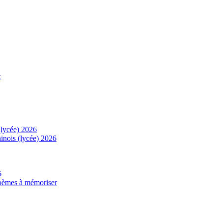
t
(lycée) 2026
inois (lycée) 2026
6
 poèmes à mémoriser